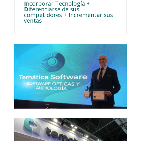
I
ncorporar Tecnología +
D
iferenciarse de sus
competidores +
I
ncrementar sus
ventas