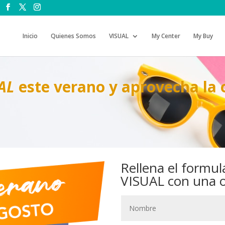
Inicio
Quienes Somos
VISUAL
My Center
My Buy
AL
este verano y aprovecha la o
Rellena el formul
VISUAL con una of