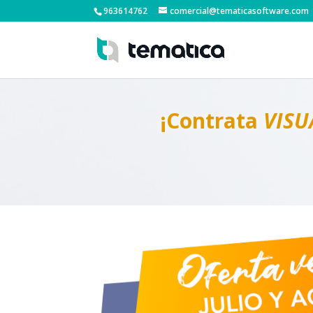
963614762
comercial@tematicasoftware.com
¡Contrata
VISU