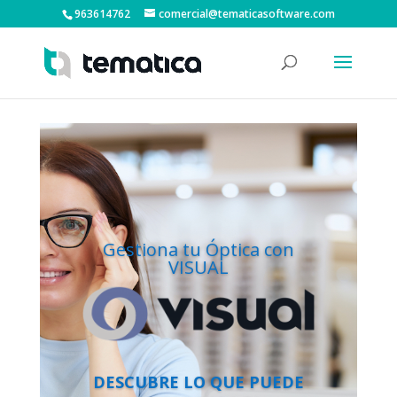
963614762
comercial@tematicasoftware.com
Gestiona tu Óptica con
VISUAL
DESCUBRE LO QUE PUEDE