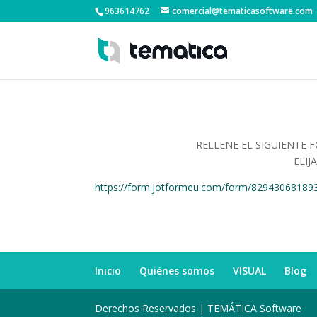
963614762
comercial@tematicasoftware.com
RELLENE EL SIGUIENTE
ELIJ
https://form.jotformeu.com/form/82943068189
Inicio
Quiénes somos
VISUAL
Blog
Derechos Reservados | TEMÁTICA Software